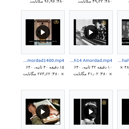
۴۸۰؛ ۴۹٫۲۲ مگابایت
۴۸۰؛ ۹۶٫۹۷ مگابایت
RoozMashruteh14Amordad2580ShahanshahiVSMashroueh14Amordad1400.mp4
RoozMashruteh14 Amordad.mp4
Roozjavid20esfandshahanshaharyamehr20esfand2581shahanshahi-1.mp4
۵ دقیقه ۴۵ ثانیه، ۴۸۰ ×
۱۰ دقیقه ۳۲ ثانیه، ۶۴۰
۱۵ دقیقه ۴۰ ثانیه، ۶۴۰
× ۴۸۰؛ ۴۱٫۰۲ مگابایت
× ۴۸۰؛ ۲۷۳٫۶۲ مگابایت