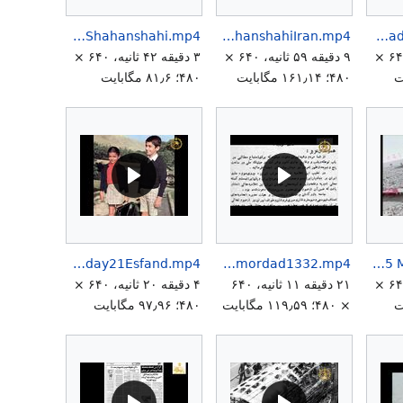
HIMShahanshahArymehrMourning5Amordad2539Shahanshahi.mp4
HIMShahanshahAryamehrPasargad2500ShahanshahiIran.mp4
HIMShahanShahAryamehrKargar14Khordad1350PartII.mp4
۶ دقیقه ۱۵ ثانیه، ۶۴۰ ×
۹ دقیقه ۵۹ ثانیه، ۶۴۰ ×
۳ دقیقه ۴۲ ثانیه، ۶۴۰ ×
۴۸۰؛ ۱۶۱٫۱۴ مگابایت
۴۸۰؛ ۸۱٫۶ مگابایت
HRHFarahnazPahlaviBirthday21Esfand.mp4
HokumatMossadegh25-28Amordad1332.mp4
His Imperial Majesty Shahanshah Aryamehr Mohammad Reza Shah Pahlavi Opening Aryamehr Stadium 25 Mehr 2530 .mp4
۲ دقیقه ۳۵ ثانیه، ۶۴۰ ×
۲۱ دقیقه ۱۱ ثانیه، ۶۴۰
۴ دقیقه ۲۰ ثانیه، ۶۴۰ ×
× ۴۸۰؛ ۱۱۹٫۵۹ مگابایت
۴۸۰؛ ۹۷٫۹۶ مگابایت