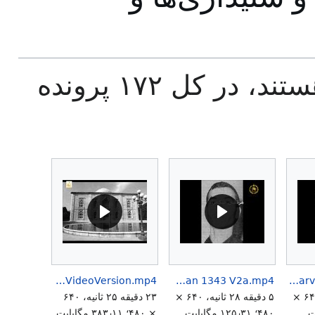
۱۷۲ پرونده‌ زیر در این رده هستند، در کل ۱۷۲ پرونده
AssassinationAttempt21Farvardin1344 Grayli VideoVersion.mp4
Assassination Prime Mansour 1 Bahman 1343 V2a.mp4
AssasinationAttemptMarmorPalast21Farvardin1344.mp4
۳ دقیقه ۱۹ ثانیه، ۶۴۰ ×
۵ دقیقه ۲۸ ثانیه، ۶۴۰ ×
۲۳ دقیقه ۲۵ ثانیه، ۶۴۰
۴۸۰؛ ۱۲۵٫۳۱ مگابایت
× ۴۸۰؛ ۳۸۳٫۱۱ مگابایت