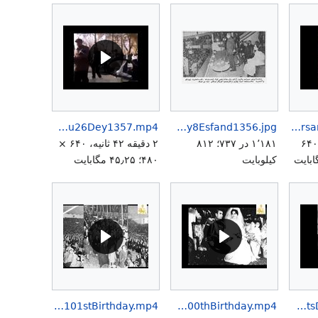
HIMAryamehrShahbanou26Dey1357.mp4
HIMAryamehr16thAnniversaryWomenDay8Esfand1356.jpg
HIM Shahbanou Farah Pahlavi Birthday Anniversary 22 Mehr.mp4
۱ دقیقه ۴۸ ثانیه، ۶۴۰
۱٬۱۸۱ در ۷۳۷؛ ۸۱۲
۲ دقیقه ۴۲ ثانیه، ۶۴۰ ×
کیلوبایت
۴۸۰؛ ۴۵٫۲۵ مگابایت
HIMMohammadRezaShahPahlaviAryamehr101stBirthday.mp4
HIMMohammadRezaShahPahlaviAryamehr100thBirthday.mp4
HIMMohammadRezaShahAryamehrSpeechHumanRightsDay19Azar.mp4