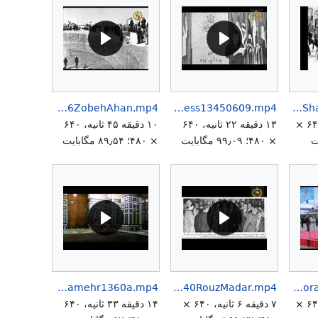
ShahanshahSpeech23Esfand1346ZobehAhan.mp4
ShahanshahIranologyCongress13450609.mp4
ShahanShahiAndCoronationRezaShahBozorg2.mp4
۳ دقیقه ۳۱ ثانیه، ۶۴۰ ×
۱۳ دقیقه ۲۲ ثانیه، ۶۴۰
۱۰ دقیقه ۴۵ ثانیه، ۶۴۰
× ۴۸۰؛ ۹۹٫۰۹ مگابایت
× ۴۸۰؛ ۸۹٫۵۴ مگابایت
ShahbanuFarahPahlavi1stAnniversaryPassingAwayShahanshahAryamehr1360a.mp4
ShahbanouFarahPahlavi25Azar1340RouzMadar.mp4
ShahanshahVisitKhorasan2536a.mp4
۱ دقیقه ۴۷ ثانیه، ۶۴۰ ×
۷ دقیقه ۶ ثانیه، ۶۴۰ ×
۱۴ دقیقه ۳۳ ثانیه، ۶۴۰