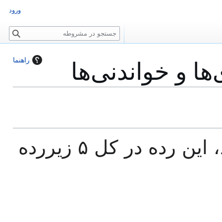
ورود
ج
س
ت
ها و خواندنی‌ها
راهنما
ج
و
این رده ۵ زیرردۀ زیر را دارد، این رده در کل ۵ زیررده