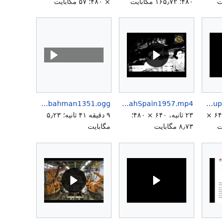
۴۸۰؛ ۱۶۵٫۷۲ مگابایت
× ۴۸۰؛ ۵۷ مگابایت
Shahspeech3bahman1351.ogg
ShahSpain1957.mp4
ShahrokhiCoup18Tir1359.mp4
۱ دقیقه ۵۹ ثانیه، ۶۴۰ ×
۲۳ ثانیه، ۶۴۰ × ۴۸۰؛
۹ دقیقه ۴۱ ثانیه؛ ۵٫۲۳
۸٫۷۳ مگابایت
مگابایت