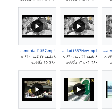
CinemaRexArsonAbadan28Amordad1357.mp4
CinemaRexAbadanKhomeiniInferno28Amordad1357New.mp4
AttentatAttemptShahanshahKakhMarmar21Farvardin1344.mp4
۴ دقیقه ۴۵ ثانیه، ۶۴۰ ×
۸ دقیقه ۳۴ ثانیه، ۶۴۰ ×
۸ دقیقه ۳۴ ثانیه، ۶۴۰ ×
۴۸۰؛ ۱۴۱٫۰۳ مگابایت
۴۸۰؛ ۶۵ مگابایت