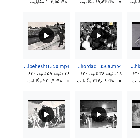
× ۴۸۰؛ ۶۹٫۴۴ مگابایت
۴۸۰؛ ۱۰۴٫۵۵ مگابایت
MohammadRezaShahPahlavi19Ordibehesht1350.mp4
MohammadRezaShah14Chordad1350a.mp4
MohammadReza ShahPahlavi50thPahlaviDynasty.mp4
۱ دقیقه ۲۳ ثانیه، ۶۴۰
۱۸ دقیقه ۳۶ ثانیه، ۶۴۰
۳۶ دقیقه ۵۹ ثانیه، ۶۴۰
× ۴۸۰؛ ۲۴۴٫۰۸ مگابایت
× ۴۸۰؛ ۲۲۰٫۴ مگابایت