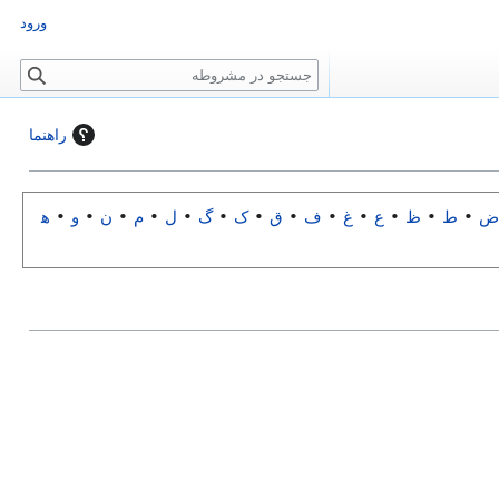
ورود
ج
س
ت
راهنما
ج
و
•
ط
•
ظ
•
ع
•
غ
•
ف
•
ق
•
ک
•
گ
•
ل
•
م
•
ن
•
و
•
ه‍