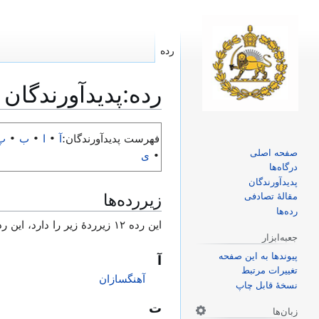
رده
رده
:
پدیدآورندگان
پرش
پرش
فهرست پدیدآورندگان:
آ
•
ا
•
ب
•
پ
به
به
صفحه اصلی
•
ی
ناوبری
جستجو
درگاه‌ها
پدیدآورندگان
زیررده‌ها
مقالهٔ تصادفی
رده‌ها
این رده ۱۲ زیرردۀ زیر را دارد، این رده در کل ۱۲ زیررده دارد.
جعبه‌ابزار
پیوندها به این صفحه
آ
تغییرات مرتبط
آهنگسازان
نسخهٔ قابل چاپ
ت
زبان‌ها