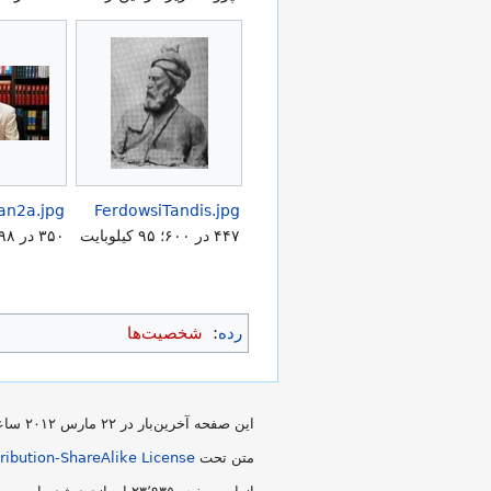
FerdowsiTandis.jpg
۴۴۷ در ۶۰۰؛ ۹۵ کیلوبایت
۳۵۰ در ۱۹۸؛ ۴۸ کیلوبایت
رده
:
شخصیت‌ها
این صفحه آخرین‌بار در ‏۲۲ مارس ۲۰۱۲ ساعت ‏۱۰:۴۴ ویرایش شده است.
متن تحت
ibution-ShareAlike License