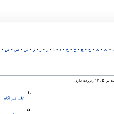
•
ت
•
ث
•
ج
•
چ
•
ح
•
خ
•
د
•
ذ
•
ر
•
ز
•
ژ
•
س
•
ش
•
ص
•
ض
ع
علی‌اکبر آگاه
ن