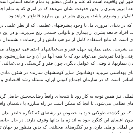
ظهر این واقعیت است که علم و دانش متعلق به تمام جامعه انسانی است
عه امروز بشری را بدین حقیقت نشان می‌دهد که در امری که به تمام ا
ل‌تر و وسیع‌تر باشد، پیروزی بشر در این مبارزه قاطع‌تر خواهدبود.
د که در دنیای امروزی ما، با وجود پیشرفتهای عظیمی که از نظر علمی در 
ت افراد جامعه بشری از بیماری و ناتوانی جسمی رنج می‌برند، و در این م
است که مانع استفاده کامل از مواهب دانش و از زحمات دانشمندان در 
ی بشریت، یعنی بیماری، جهل، فقر و بی‌عدالتیهای اجتماعی، نیروهای مش
تی واقعاً ثمربخش می‌تواند بود که با همه آنها در آن واحد مبارزه‌شود، 
 بیماریها، تا وقتی که عوامل دیگری چون فقر و گرسنگی و بی‌عدالتی کار 
ای بهداشتی می‌باید دوشادوش سایر کوششهای سازنده در شئون مادی و
ن اساس است که در سازمان اجتماع کنونی ایران، مسئله رشد اقتصادی 
مللی نیز همین توجه به کار رود تا نتیجه‌ای واقعاً رضایت‌بخش حاصل گرد
نظامی می‌شود، تا آنجا که ممکن است در راه مبارزه با دشمنان واقعی 
 که در گذشته طولانی خود به خصوص در رشته‌ای که کنگره حاضر بدان
ون اعضای این کنگره خود به اندازه ما بدانها وقوف دارند. در حال حا
‌المللی و ملی دارد، و در کنگره‌های مختلفی که بدین منظور در جهان 