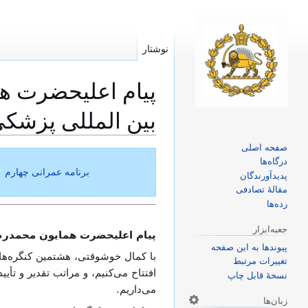
نوشتار
پیام اعلیحضرت هم
بین المللی پزشکی در تهران ۶
صفحه اصلی
پرش
پرش
درگاه‌ها
به
به
برنامه عمرانی چهارم
پدیدآورندگان
ناوبری
جستجو
مقالهٔ تصادفی
رده‌ها
جعبه‌ابزار
پیام اعلیحضرت همایون محمدرضا شاه 
پیوندها به این صفحه
با کمال خوشوقتی، هشتمین کنگره‌های
تغییرات مرتبط
افتتاح می‌کنیم، و مراتب تقدیر و ت
نسخهٔ قابل چاپ
می‌داریم.
زبان‌ها